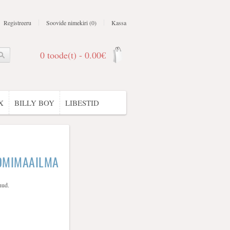
Registreeru
Soovide nimekiri (0)
Kassa
0 toode(t) - 0.00€
X
BILLY BOY
LIBESTID
OOMIMAAILMA
nud.