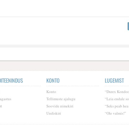
DITEENINDUS
KONTO
LUGEMIST
t
Konto
“Durex Kondoo
agastus
Tellimuste ajalugu
“Leia endale so
rt
Soovide nimekiri
“Seks peab hea
Uudiskiri
“Ole valmis!”