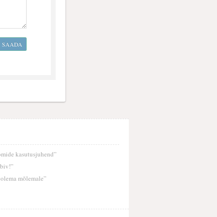
SAADA
mide kasutusjuhend”
biv!”
 olema mõlemale”