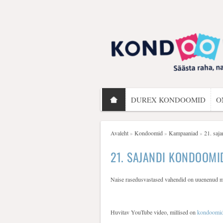
DUREX KONDOOMID
O
Avaleht
Kondoomid
Kampaaniad
21. saj
»
»
»
21. SAJANDI KONDOOMI
Naise rasedusvastased vahendid on uuenenud mä
Huvitav YouTube video, millised on
kondoomi