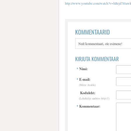
http://www.youtube.com/watch?v=hBrjd7l0aw
KOMMENTAARID
Null kommentaari, ole esimene!
KIRJUTA KOMMENTAAR
*
Nimi:
*
E-mail:
(Mitte Avalik)
Koduleht:
(Lehekülje aadress http://)
*
Kommentaar: