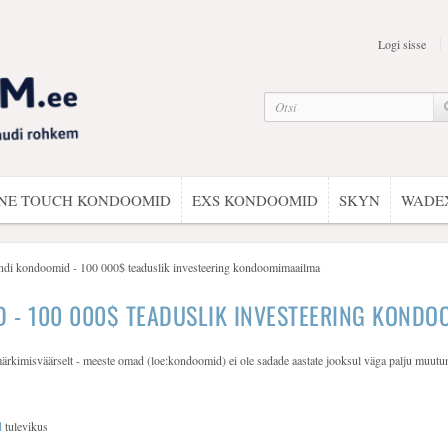
Logi sisse
NE TOUCH KONDOOMID
EXS KONDOOMID
SKYN
WADE
andi kondoomid - 100 000$ teaduslik investeering kondoomimaailma
D - 100 000$ TEADUSLIK INVESTEERING KOND
rkimisväärselt - meeste omad (loe:kondoomid) ei ole sadade aastate jooksul väga palju muutu
d
tulevikus