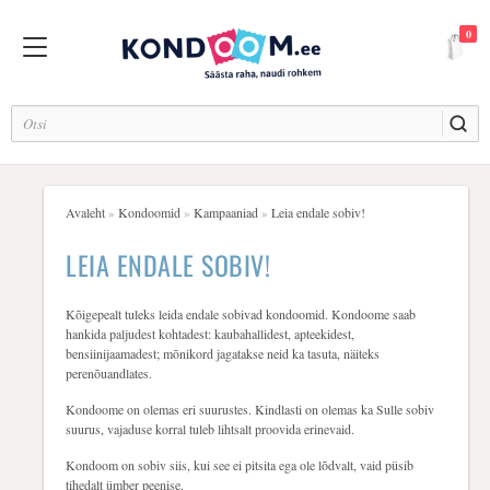
0
LOGI SISSE
Avaleht
Kondoomid
Kampaaniad
Leia endale sobiv!
»
»
»
REGISTREERU
LEIA ENDALE SOBIV!
SOOVIDE NIMEKIRI (0)
Kõigepealt tuleks leida endale sobivad kondoomid. Kondoome saab
KASSA
hankida paljudest kohtadest: kaubahallidest, apteekidest,
bensiinijaamadest; mõnikord jagatakse neid ka tasuta, näiteks
perenõuandlates.
DUREX KONDOOMID (48)
Kondoome on olemas eri suurustes. Kindlasti on olemas ka Sulle sobiv
ONE TOUCH KONDOOMID (21)
suurus, vajaduse korral tuleb lihtsalt proovida erinevaid.
Kondoom on sobiv siis, kui see ei pitsita ega ole lõdvalt, vaid püsib
EXS KONDOOMID (28)
tihedalt ümber peenise.