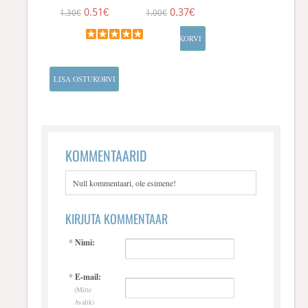
0.51€
0.37€
1.30€
1.00€
AJUTISED ERIPAKKUMISED (3)
LISA OSTUKORVI
LISA OSTUKORVI
KOMMENTAARID
Null kommentaari, ole esimene!
KIRJUTA KOMMENTAAR
*
Nimi:
*
E-mail:
(Mitte
Avalik)