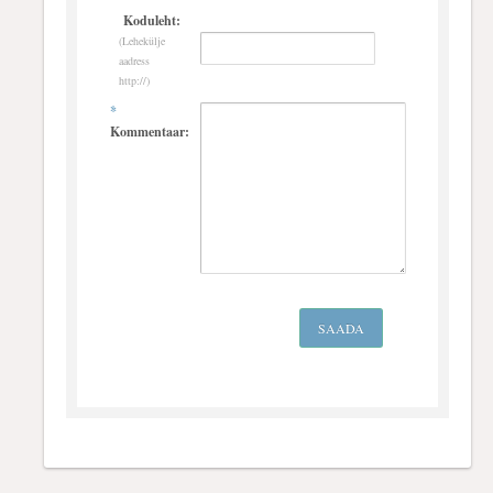
Koduleht:
(Lehekülje
aadress
http://)
*
Kommentaar:
SAADA