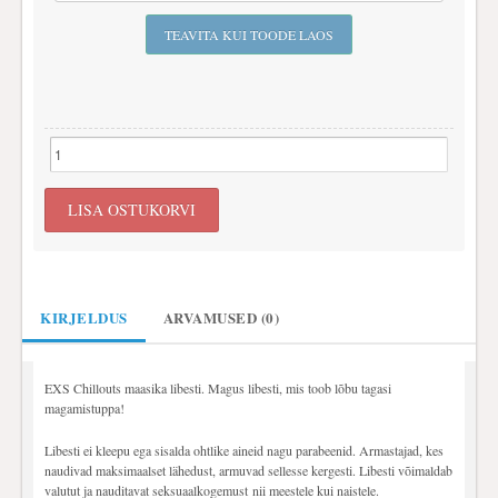
AJUTISED ERIPAKKUMISED (3)
KIRJELDUS
ARVAMUSED (0)
EXS Chillouts maasika libesti. Magus libesti, mis toob lõbu tagasi
magamistuppa!
Libesti ei kleepu ega sisalda ohtlike aineid nagu parabeenid. Armastajad, kes
naudivad maksimaalset lähedust, armuvad sellesse kergesti. Libesti võimaldab
valutut ja nauditavat seksuaalkogemust nii meestele kui naistele.