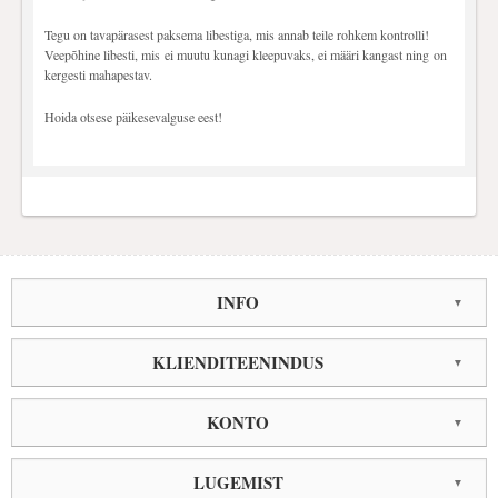
Tegu on tavapärasest paksema libestiga, mis annab teile rohkem kontrolli!
Veepõhine libesti, mis ei muutu kunagi kleepuvaks, ei määri kangast ning on
kergesti mahapestav.
Hoida otsese päikesevalguse eest!
INFO
KLIENDITEENINDUS
KONTO
LUGEMIST