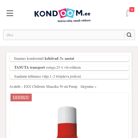
0
LOGI SISSE
Enamus kondoomid
kehtivad 3+ aastat
REGISTREERU
TASUTA transport
ostuga 25 € või rohkem
Saadame tellimuse välja 1–2 tööpäeva jooksul.
SOOVIDE NIMEKIRI (0)
Avaleht
EXS Chillouts Maasika 50 ml Pump
Järgmine »
»
KASSA
SOODUS!
DUREX KONDOOMID (48)
ONE TOUCH KONDOOMID (21)
EXS KONDOOMID (28)