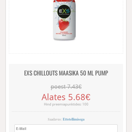
SKYN (11)
WADEX (3)
PASANTE KONDOOMID (7)
BILLY BOY (4)
MY.SIZE KONDOOMID (18)
EXS CHILLOUTS MAASIKA 50 ML PUMP
MISTER SIZE (17)
poest 7.43€
KINKE-/KOMBOPAKID (6)
Alates 5.68€
LIBESTID (31)
Hind preemiapunktides: 100
TESTID (1)
Saadavus:
Ettetellimisega
LELUD (2)