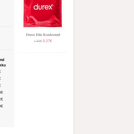
populaarsem õhuke
kondoom Eestis. Õhuke
kondoom tagab parema
tundlikuse ning pa..
Durex Elite Kondoomid
0.37€
1.00€
SOODUS!
ind
kku
SKYN Elite kondoom on
€
veelgi 10% õhem, tagades
€
sama turvalisuse.
Nominaallaius: 53 mm ..
€
3€
2€
SKYN Elite
0€
0.78€
1.12€
SOODUS!