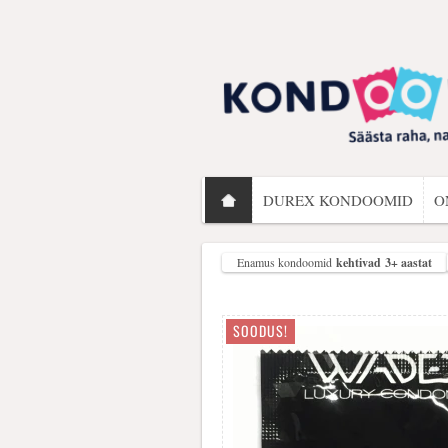
DUREX KONDOOMID
O
Enamus kondoomid
kehtivad 3+ aastat
SOODUS!