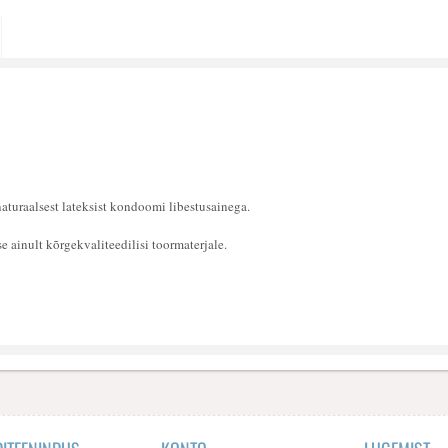
turaalsest lateksist kondoomi libestusainega.
ainult kõrgekvaliteedilisi toormaterjale.