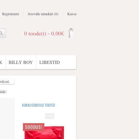
Registreeru
Soovide nimekiri (0)
Kassa
0 toode(t) - 0.00€
SOODUS!
X
BILLY BOY
LIBESTID
ONE TOUCH Enjoy Maxx
Ribilise ja täpilise
strukruuriga kondoomid
silikoonlibestiga, mis
ooksul.
pakuvad l..
üük!
One Touch Enjoy Maxx
KOKKUSOBIVAD TOOTED
0.23€
0.76€
SOODUS!
Durex Elite on kõige