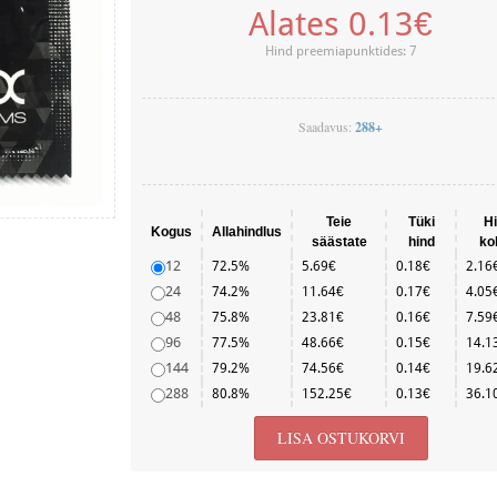
Alates 0.13€
Hind preemiapunktides: 7
Saadavus:
288+
Teie
Tüki
H
Kogus
Allahindlus
säästate
hind
ko
12
72.5%
5.69€
0.18€
2.16
24
74.2%
11.64€
0.17€
4.05
48
75.8%
23.81€
0.16€
7.59
96
77.5%
48.66€
0.15€
14.1
144
79.2%
74.56€
0.14€
19.6
288
80.8%
152.25€
0.13€
36.1