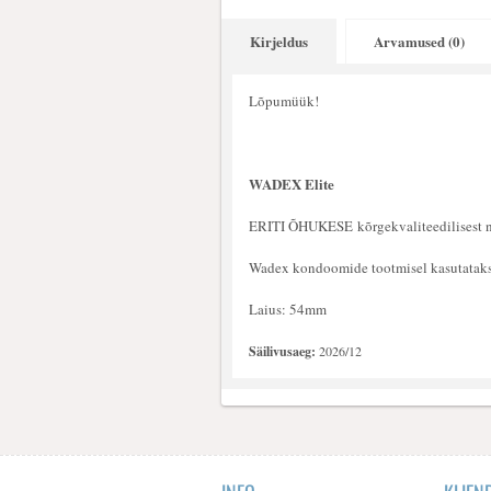
Kirjeldus
Arvamused (0)
Lõpumüük!
WADEX Elite
ERITI ÕHUKESE kõrgekvaliteedilisest na
Wadex kondoomide tootmisel kasutatakse 
Laius: 54mm
Säilivusaeg:
2026/12