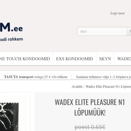
Logi sisse
NE TOUCH KONDOOMID
EXS KONDOOMID
SKYN
WADE
TASUTA transport
ostuga 25 € või rohkem
Saadame tellimuse välja 1–2 tööpäeva j
Avaleht
Wadex Elite Pleasure N1 Lõpum
»
WADEX ELITE PLEASURE N1
LÕPUMÜÜK!
poest 0.65€